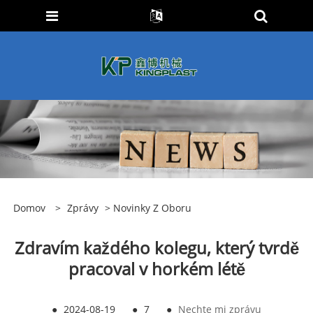
Domov
>
Zprávy
>
Novinky Z Oboru
Zdravím každého kolegu, který tvrdě
pracoval v horkém létě
●
2024-08-19
●
7
●
Nechte mi zprávu