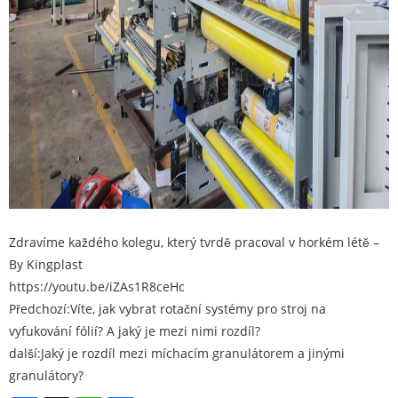
Zdravíme každého kolegu, který tvrdě pracoval v horkém létě –
By Kingplast
https://youtu.be/iZAs1R8ceHc
Předchozí:
Víte, jak vybrat rotační systémy pro stroj na
vyfukování fólií? A jaký je mezi nimi rozdíl?
další:
Jaký je rozdíl mezi míchacím granulátorem a jinými
granulátory?