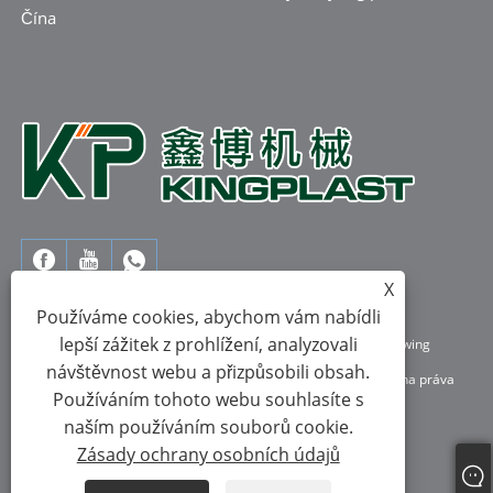
Čína
X
Používáme cookies, abychom vám nabídli
lepší zážitek z prohlížení, analyzovali
Copyright © 2023 Ruian Kingplast Machinery Co., Ltd - Film Blowing
návštěvnost webu a přizpůsobili obsah.
Machine, Flexo Printing Machine, Bag Making Machine - všechna práva
Používáním tohoto webu souhlasíte s
vyhrazena.
naším používáním souborů cookie.
Zásady ochrany osobních údajů
Links
Sitemap
RSS
XML