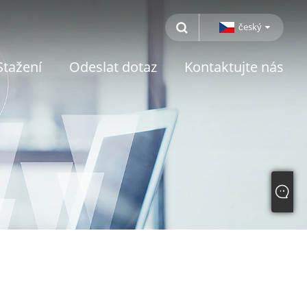
český
Stažení
Odeslat dotaz
Kontaktujte nás