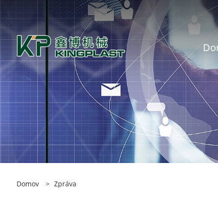
Do
Domov
>
Zpráva