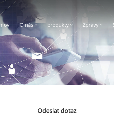
mov
O nás
produkty
Zprávy
Odeslat dotaz