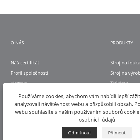
O NÁS
PRODUKTY
Náš certifikát
Stroj na fouká
Profil společnosti
Stroj na výro
Výstava
Tiskárna
Recyklační str
Používáme cookies, abychom vám nabídli lepší zážite
analyzovali návštěvnost webu a přizpůsobili obsah. 
webu souhlasíte s naším používáním souborů cookie
Copyright © 2023 Ruian Kingplast Machinery Co., Ltd - Film 
osobních údajů
Links
Sitemap
RSS
XML
Zásady ochrany osobních 
Odmítnout
Přijmout