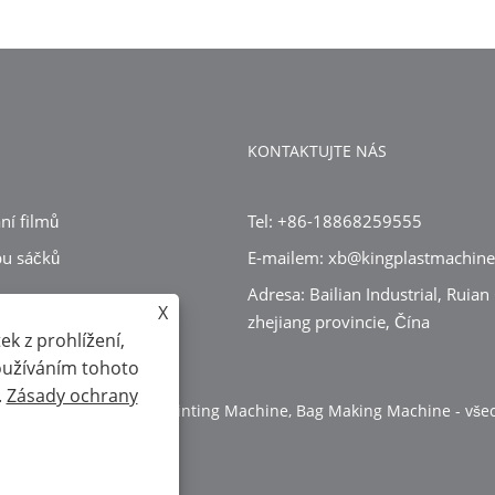
KONTAKTUJTE NÁS
ní filmů
Tel: +86-18868259555
bu sáčků
E-mailem: xb@kingplastmachin
Adresa: Bailian Industrial, Ruian 
X
zhejiang provincie, Čína
oj
k z prohlížení,
Používáním tohoto
.
Zásady ochrany
Blowing Machine, Flexo Printing Machine, Bag Making Machine - vš
údajů