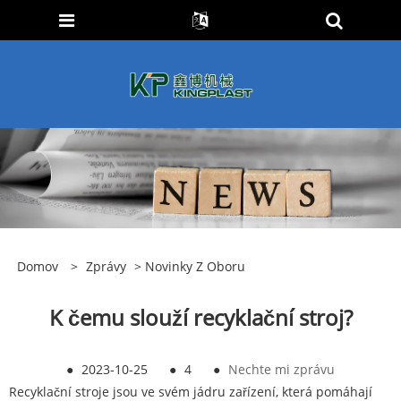
Domov
>
Zprávy
>
Novinky Z Oboru
K čemu slouží recyklační stroj?
●
2023-10-25
●
4
●
Nechte mi zprávu
Recyklační stroje jsou ve svém jádru zařízení, která pomáhají